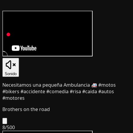
Sonido
Necesitamos una pequeña Ambulancia 🚑 #motos
#bikers #accidente #comedia #risa #caida #autos
#motores
Brothers on the road
8
/
500