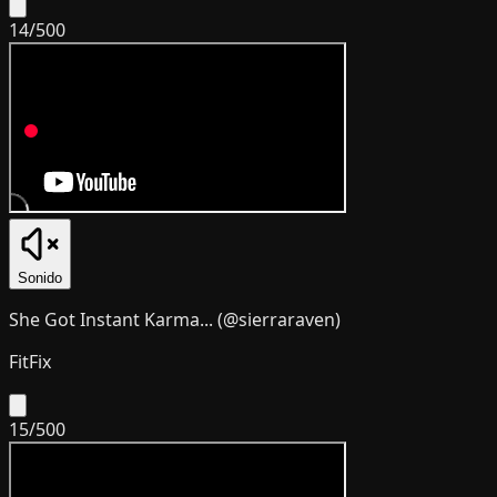
14
/
500
Sonido
She Got Instant Karma... (@sierraraven)
FitFix
15
/
500