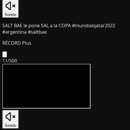
Sonido
SALT BAE le pone SAL a la COPA #mundialqatar2022
#argentina #saltbae
RÉCORD Plus
11
/
500
Sonido