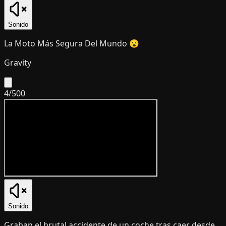
Sonido
La Moto Más Segura Del Mundo 😮
Gravity
4
/
500
Sonido
Graban el brutal accidente de un coche tras caer desde