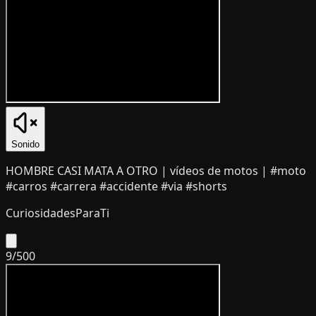
Sonido
HOMBRE CASI MATA A OTRO | vídeos de motos | #moto
#carros #carrera #accidente #via #shorts
CuriosidadesParaTi
9
/
500