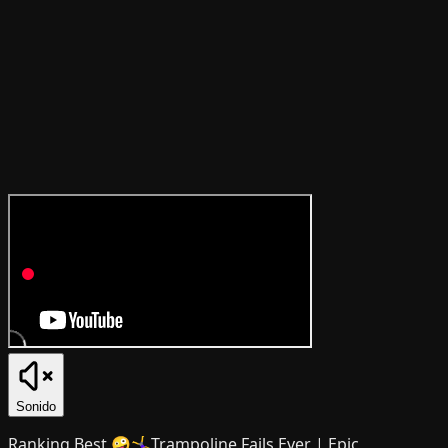
Sonido
Ranking Best 🤪🤸‍♀️Trampoline Fails Ever | Epic