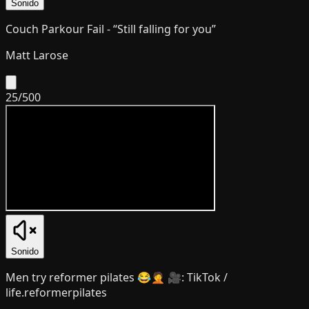
Sonido
Couch Parkour Fail - “Still falling for you”
Matt Larose
25
/
500
Sonido
Men try reformer pilates 😂🤦 🎥: TikTok /
life.reformerpilates