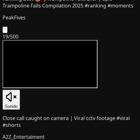
Trampoline Fails Compilation 2025 #ranking #moments
PeakFives
19
/
500
Sonido
Close call caught on camera | Viral cctv footage #viral
#shorts
A2Z_Entertaiment